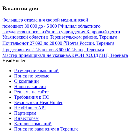
Вакансии дня
Фельдшер отделения скорой медицинской
помощи
от
30 000
до
45 000
₽
Филиал областного
государственного казённого учреждения Кадровый центр
Ульяновской области в Тереньгульском районе, Тереньга
Почтальон
от
27 093
до
28 000
₽
Почта России, Тереньга
Представитель Т-Банка
от
8 600
₽
Т-Банк, Тереньга
Мастер-приёмщик
з/п не указана
АКРОН ХОЛДИНГ, Тереньга
HeadHunter
Размещение вакансий
Поиск по резюме
О компании
Наши вакансии
Реклама на сайте
Требования к ПО
Безопасный HeadHunter
HeadHunter API
Партнерам
Инвесторам
Каталог компаний
Поиск по вакансиям в Тереньге